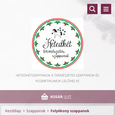
HETEDHÉTSZAPPANOK A TERMÉSZETES SZAPPANOK ÉS
KOZMETIKUMOK LELŐHELYE
KOSÁR:
0 FT
Kezdőlap
>
Szappanok
>
Folyékony szappanok