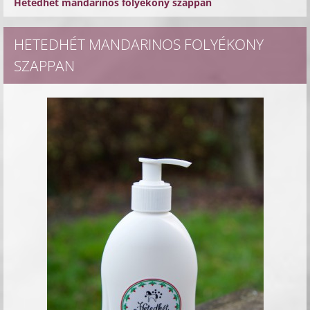
Hetedhét mandarinos folyékony szappan
HETEDHÉT MANDARINOS FOLYÉKONY
SZAPPAN