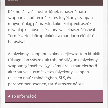
Kézmosásra és tusfürdőnek is használható
szappan alapú természetes folyékony szappan
mogyoróolaj, pálmazsír, kókuszolaj, extraszűz
olivaolaj, ricinusolaj és shea vaj felhasználásával.
Természetes bőrápolóként a mandarin élénkítő
hatásával.
A folyékony szappant azoknak fejlesztettem ki ,akik
túlságos hozzászoktak rohanó világunk folyékony
szappan igényéhez, így számukra is már elérhető
alternatíva a természetes folyékony szappan
teljesen natúr minőségben, SLS, és
parabénmentesenen, tartósítószer nélkül.
Alap információ