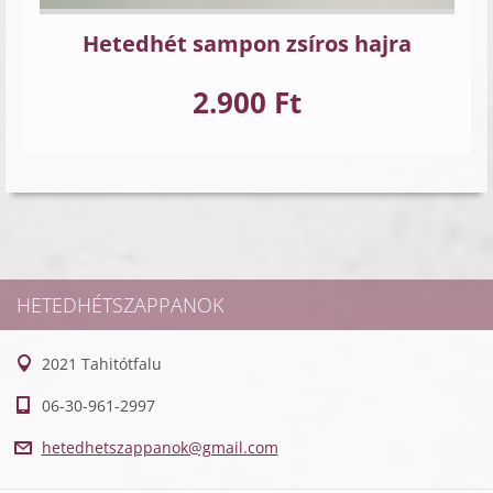
Hetedhét sampon zsíros hajra
2.900 Ft
HETEDHÉTSZAPPANOK
2021 Tahitótfalu
06-30-961-2997
hetedhet
szappano
k@gmail.
com