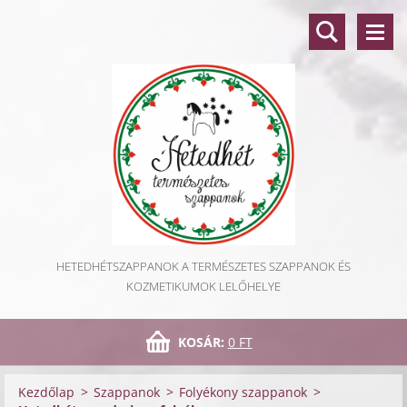
HETEDHÉTSZAPPANOK A TERMÉSZETES SZAPPANOK ÉS
KOZMETIKUMOK LELŐHELYE
KOSÁR:
0 FT
Kezdőlap
>
Szappanok
>
Folyékony szappanok
>