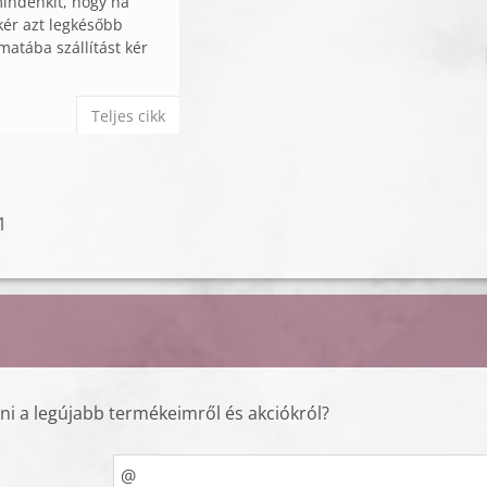
indenkit, hogy ha
kér azt legkésőbb
matába szállítást kér
Teljes cikk
1
lni a legújabb termékeimről és akciókról?