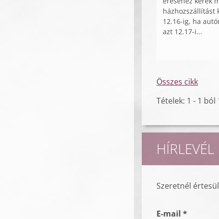
éréséhez kérek m
házhozszállítást 
12.16-ig, ha autó
azt 12.17-i...
Összes cikk
Tételek: 1 - 1 ból 
HÍRLEVÉL
Szeretnél értesü
E-mail *