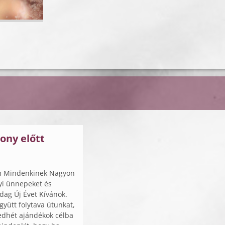
ony előtt
m Mindenkinek Nagyon
yi ünnepeket és
ag Új Évet Kívánok.
yütt folytava útunkat,
edhét ajándékok célba