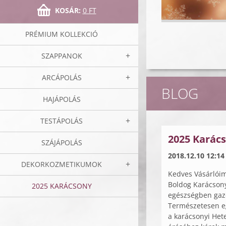
KOSÁR:
0 FT
PRÉMIUM KOLLEKCIÓ
SZAPPANOK
ARCÁPOLÁS
BLOG
HAJÁPOLÁS
TESTÁPOLÁS
2025 Karács
SZÁJÁPOLÁS
2018.12.10 12:14
DEKORKOZMETIKUMOK
Kedves Vásárlói
Boldog Karácson
2025 KARÁCSONY
egészségben gazd
Természetesen eg
a karácsonyi Het