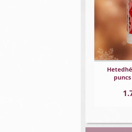
Hetedhé
puncs
1.