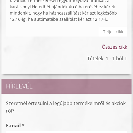
Kívánok. Természetesen együtt folytava útunkat, a
karácsonyi Hetedhét ajándékok célba éréséhez kérek
mindenkit, hogy ha házhozszállítást kér azt legkésőbb
12.16-ig, ha autómatába szállítást kér azt 12.17-i...
Teljes cikk
Összes cikk
Tételek: 1 - 1 ból 1
HÍRLEVÉL
Szeretnél értesülni a legújabb termékeimről és akciók
ról?
E-mail *