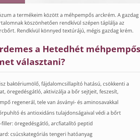
riózum a termékeim között a méhpempős arckrém. A gazdag
rtalomnak köszönhetően rendkívül szépen táplálja az
rcbőrt.
Rendkívül könnyed textúrájú, mégis gazdag krém.
érdemes a Hetedhét méhpempő
met választani?
sz baktériumölő, fájdalomcsillapító hatású, csökkenti a
t, öregedésgátló, aktivizálja a bőr sejtjeit, feszesít,
pő regenerál, tele van ásványi- és aminosavakkal
őrpuhító és antioxidáns tulajdonságaival védi a bőrt
iller: öregedésgátló, arcfiatalító peptid
uard: csúcskategóriás tengeri hatóanyag