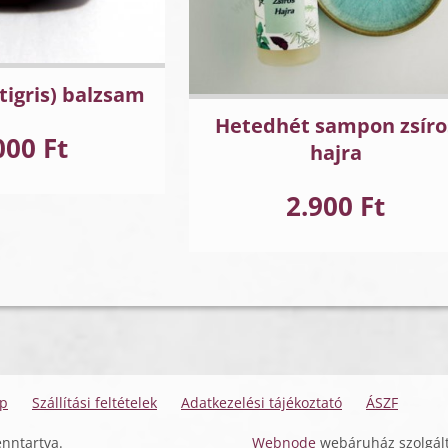
tigris) balzsam
Hetedhét sampon zsíro
000 Ft
hajra
2.900 Ft
ap
Szállítási feltételek
Adatkezelési tájékoztató
ÁSZF
nntartva.
Webnode
webáruház szolgált