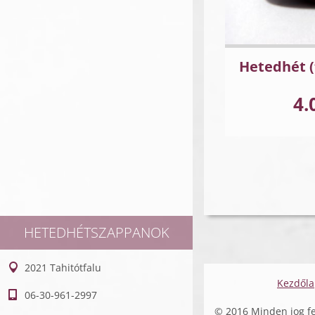
Hetedhét (
4.
HETEDHÉTSZAPPANOK
2021 Tahitótfalu
Kezdől
06-30-961-2997
© 2016 Minden jog fe