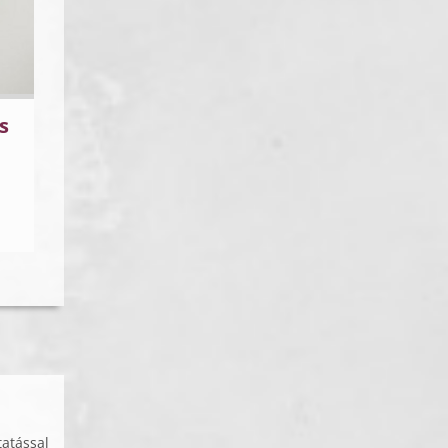
s
atással