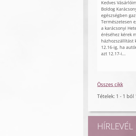
Kedves Vásárlói
Boldog Karácson
egészségben gazd
Természetesen eg
a karácsonyi Het
éréséhez kérek m
házhozszállítást 
12.16-ig, ha autó
azt 12.17-i...
Összes cikk
Tételek: 1 - 1 ból 
HÍRLEVÉL