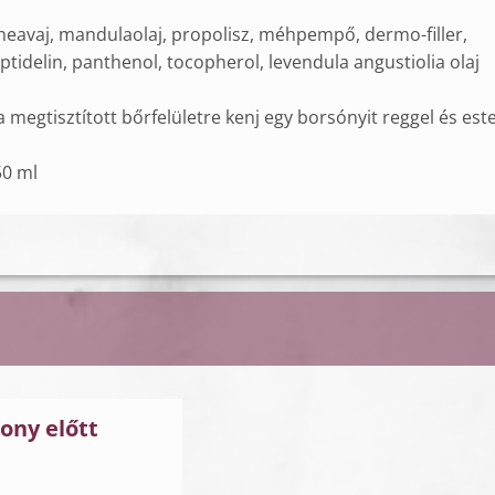
sheavaj, mandulaolaj, propolisz, méhpempő, dermo-filler,
ptidelin, panthenol, tocopherol, levendula angustiolia olaj
 a megtisztított bőrfelületre kenj egy borsónyit reggel és este
50 ml
ony előtt