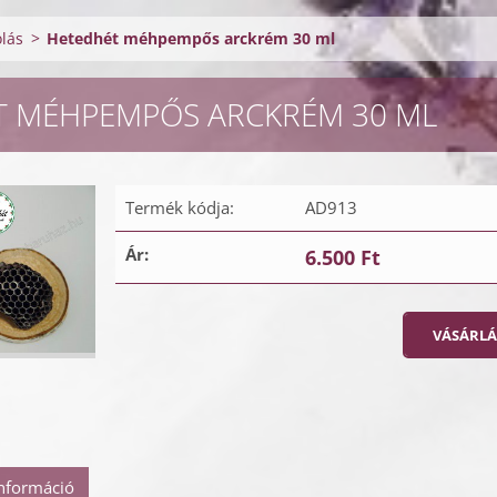
lás
>
Hetedhét méhpempős arckrém 30 ml
T MÉHPEMPŐS ARCKRÉM 30 ML
Termék kódja:
AD913
Ár:
6.500 Ft
információ