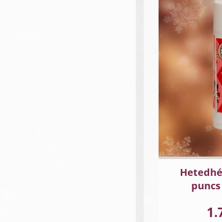
Hetedhé
puncs
1.