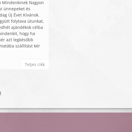
m Mindenkinek Nagyon
yi ünnepeket és
ag Új Évet Kívánok.
yütt folytava útunkat,
edhét ajándékok célba
indenkit, hogy ha
kér azt legkésőbb
matába szállítást kér
Teljes cikk
1