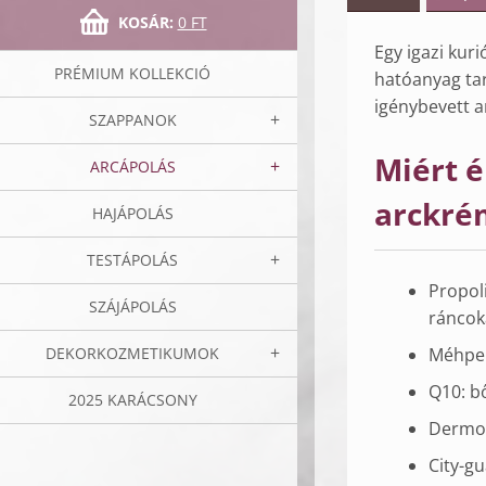
KOSÁR:
0 FT
Egy igazi ku
PRÉMIUM KOLLEKCIÓ
hatóanyag ta
igénybevett a
SZAPPANOK
Miért 
ARCÁPOLÁS
arckré
HAJÁPOLÁS
TESTÁPOLÁS
Propoli
SZÁJÁPOLÁS
ráncoka
DEKORKOZMETIKUMOK
Méhpem
Q10: b
2025 KARÁCSONY
Dermo-f
City-g