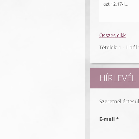
azt 12.17-i...
Összes cikk
Tételek: 1 - 1 ból 
HÍRLEVÉL
Szeretnél értesü
E-mail *