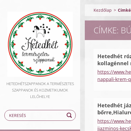
Kezdőlap
>
Címkék
CÍMKE: B
Hetedhét róz
kollagénnel
https://www.h
nappali-krem-q
HETEDHÉTSZAPPANOK A TERMÉSZETES
SZAPPANOK ÉS KOZMETIKUMOK
LELŐHELYE
Hetedhét já
bőrre,Hialur
https://www.h
jjazminos-kecs