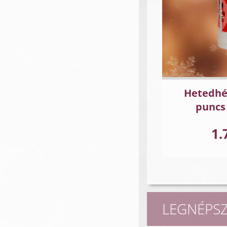
Hetedhé
puncs
1.
LEGNÉPS