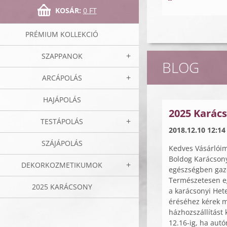
KOSÁR:
0 FT
PRÉMIUM KOLLEKCIÓ
SZAPPANOK
BLOG
ARCÁPOLÁS
HAJÁPOLÁS
2025 Karács
TESTÁPOLÁS
2018.12.10 12:14
SZÁJÁPOLÁS
Kedves Vásárlói
Boldog Karácson
DEKORKOZMETIKUMOK
egészségben gazd
Természetesen eg
2025 KARÁCSONY
a karácsonyi Het
éréséhez kérek m
házhozszállítást 
12.16-ig, ha autó