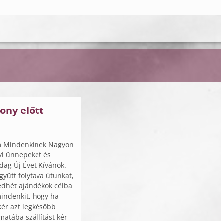
ony előtt
m Mindenkinek Nagyon
yi ünnepeket és
ag Új Évet Kívánok.
yütt folytava útunkat,
edhét ajándékok célba
indenkit, hogy ha
kér azt legkésőbb
matába szállítást kér