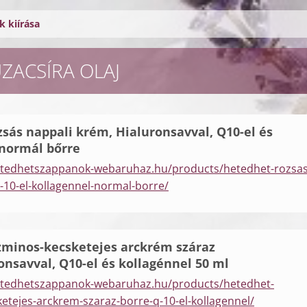
 kiírása
ÚZACSÍRA OLAJ
sás nappali krém, Hialuronsavval, Q10-el és
 normál bőrre
etedhetszappanok-webaruhaz.hu/products/hetedhet-rozsas
-10-el-kollagennel-normal-borre/
zminos-kecsketejes arckrém száraz
onsavval, Q10-el és kollagénnel 50 ml
etedhetszappanok-webaruhaz.hu/products/hetedhet-
ketejes-arckrem-szaraz-borre-q-10-el-kollagennel/