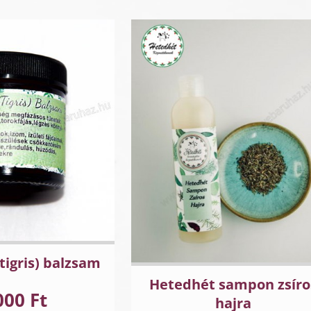
tigris) balzsam
Hetedhét sampon zsíro
000 Ft
hajra