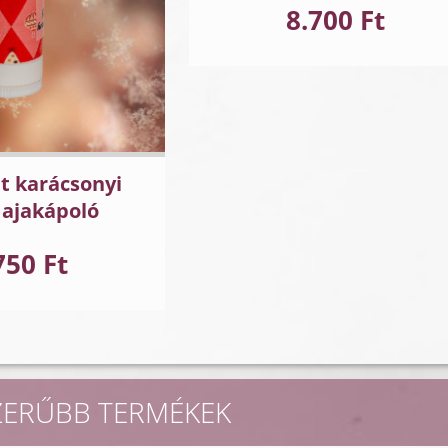
8.700 Ft
t karácsonyi
 ajakápoló
750 Ft
ZERŰBB TERMÉKEK