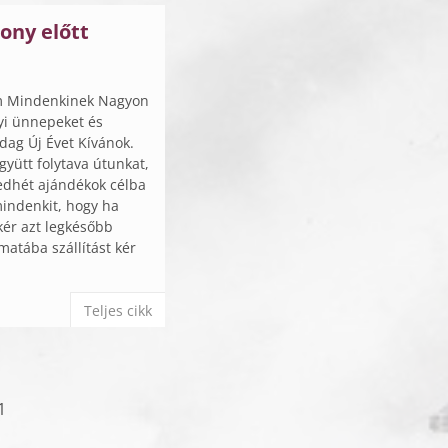
ony előtt
m Mindenkinek Nagyon
yi ünnepeket és
ag Új Évet Kívánok.
yütt folytava útunkat,
edhét ajándékok célba
indenkit, hogy ha
kér azt legkésőbb
matába szállítást kér
Teljes cikk
1