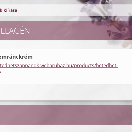
 kiírása
OLLAGÉN
zemránckrém
etedhetszappanok-webaruhaz.hu/products/hetedhet-
/