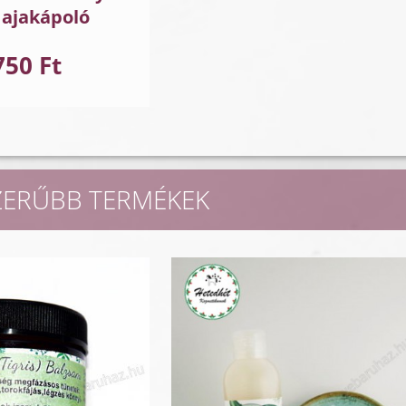
 ajakápoló
750 Ft
ZERŰBB TERMÉKEK