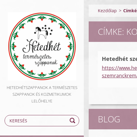
Kezdőlap
>
Címkék
CÍMKE: K
Hetedhét s
https://www.h
szemranckrem
HETEDHÉTSZAPPANOK A TERMÉSZETES
SZAPPANOK ÉS KOZMETIKUMOK
LELŐHELYE
BLOG