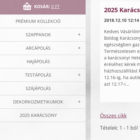
KOSÁR:
0 FT
2025 Karács
2018.12.10 12:14
PRÉMIUM KOLLEKCIÓ
Kedves Vásárlói
SZAPPANOK
Boldog Karácson
egészségben gazd
ARCÁPOLÁS
Természetesen eg
a karácsonyi Het
HAJÁPOLÁS
éréséhez kérek m
házhozszállítást 
TESTÁPOLÁS
12.16-ig, ha autó
azt 12.17-i...
SZÁJÁPOLÁS
DEKORKOZMETIKUMOK
2025 KARÁCSONY
Összes cikk
Tételek: 1 - 1 ból 