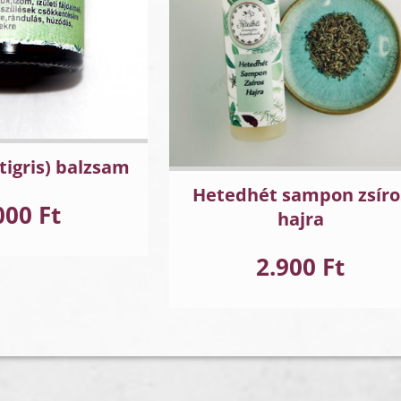
tigris) balzsam
Hetedhét sampon zsíro
000 Ft
hajra
2.900 Ft