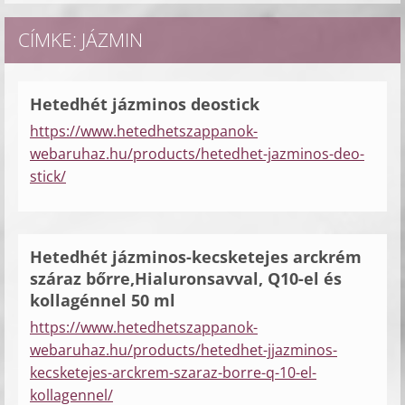
CÍMKE: JÁZMIN
Hetedhét jázminos deostick
https://www.hetedhetszappanok-
webaruhaz.hu/products/hetedhet-jazminos-deo-
stick/
Hetedhét jázminos-kecsketejes arckrém
száraz bőrre,Hialuronsavval, Q10-el és
kollagénnel 50 ml
https://www.hetedhetszappanok-
webaruhaz.hu/products/hetedhet-jjazminos-
kecsketejes-arckrem-szaraz-borre-q-10-el-
kollagennel/