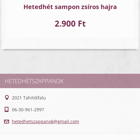
Hetedhét sampon zsíros hajra
2.900 Ft
HETEDHÉTSZAPPANOK
2021 Tahitótfalu
06-30-961-2997
hetedhet
szappano
k@gmail.
com