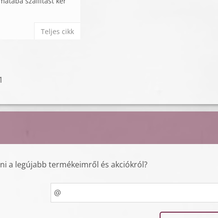
matába szállítást kér
Teljes cikk
1
lni a legújabb termékeimről és akciókról?