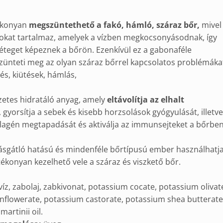
ékonyan
megszüntethető a fakó, hámló, száraz bőr,
mivel
dokat tartalmaz, amelyek a vízben megkocsonyásodnak, így
teget képeznek a bőrön. Ezenkívül ez a gabonaféle
ünteti meg az olyan száraz bőrrel kapcsolatos problémáka
és, kiütések, hámlás,
zetes hidratáló anyag, amely
eltávolítja az elhalt
, gyorsítja a sebek és kisebb horzsolások gyógyulását, illetve
ollagén megtapadását és aktiválja az immunsejteket a bőrben
ásgátló hatású és mindenféle bőrtípusú ember használhatja
atékonyan kezelhető vele a száraz és viszkető bőr.
víz, zabolaj, zabkivonat, potassium cocate, potassium olivat
nflowerate, potassium castorate, potassium shea butterate
rtinii oil.