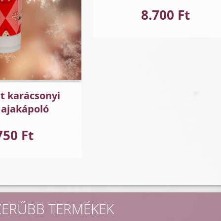
8.700 Ft
t karácsonyi
 ajakápoló
750 Ft
ZERŰBB TERMÉKEK