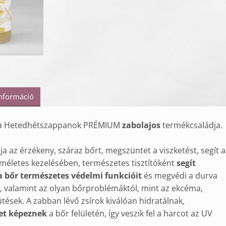
információ
 a Hetedhétszappanok PRÉMIUM
zabolajos
termékcsaládja.
ja az érzékeny, száraz bőrt, megszüntet a viszketést, segít a
méletes kezelésében, természetes tisztítóként
segít
a bőr természetes védelmi funkcióit
és megvédi a durva
, valamint az olyan bőrproblémáktól, mint az ekcéma,
ütések. A zabban lévő zsírok kiválóan hidratálnak,
et képeznek
a bőr felületén, így veszik fel a harcot az UV