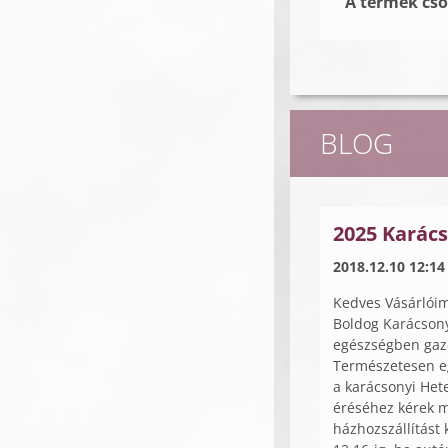
A termék cs
BLOG
2025 Karács
2018.12.10 12:14
Kedves Vásárlói
Boldog Karácson
egészségben gazd
Természetesen eg
a karácsonyi Het
éréséhez kérek m
házhozszállítást 