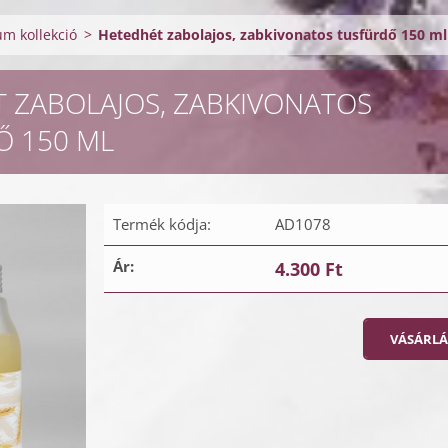
m kollekció
>
Hetedhét zabolajos, zabkivonatos tusfürdő 150 ml
 ZABOLAJOS, ZABKIVONATOS
Ő 150 ML
Termék kódja:
AD1078
Ár:
4.300 Ft