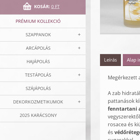
KOSÁR:
0 FT
PRÉMIUM KOLLEKCIÓ
SZAPPANOK
ARCÁPOLÁS
Leírás
Alap 
HAJÁPOLÁS
TESTÁPOLÁS
Megérkezett
SZÁJÁPOLÁS
A zab hidratál
pattanások kí
DEKORKOZMETIKUMOK
fenntartani 
2025 KARÁCSONY
vegyszerektől
rosacea és ki
és
védőréteg