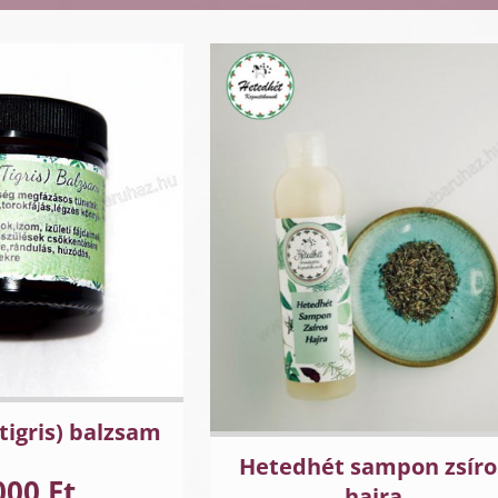
tigris) balzsam
Hetedhét sampon zsíro
000 Ft
hajra