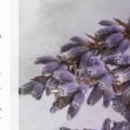
t,
.
.
e,
,