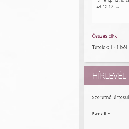
12.16-ig, ha autó
azt 12.17-i...
Összes cikk
Tételek: 1 - 1 ból 
HÍRLEVÉL
Szeretnél értesü
E-mail *