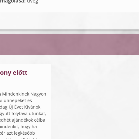
omagolása:
üveg
ony előtt
m Mindenkinek Nagyon
yi ünnepeket és
ag Új Évet Kívánok.
yütt folytava útunkat,
edhét ajándékok célba
indenkit, hogy ha
kér azt legkésőbb