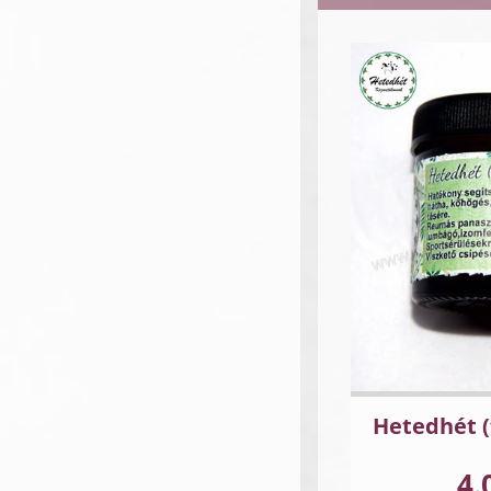
Hetedhét (
4.