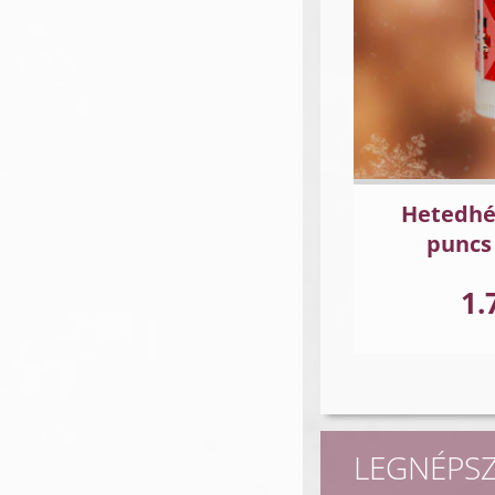
Hetedhé
puncs
1.
LEGNÉPS