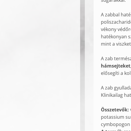
sugarakkal.
A zabbal hat
poliszachari
vékony védőré
hatékonyan sz
mint a viszket
A zab termés
hámsejteket
elősegíti a k
A zab gyullad
Klinikailag h
Összetevők:
potassium su
cymbopogon ma