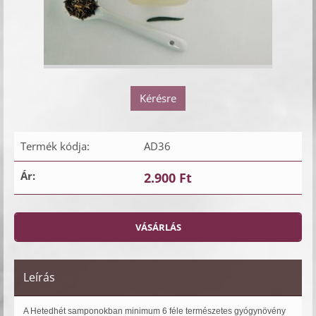
Kérésre
Termék kódja:
AD36
Ár:
2.900 Ft
Leírás
A Hetedhét samponokban minimum 6 féle természetes gyógynövény