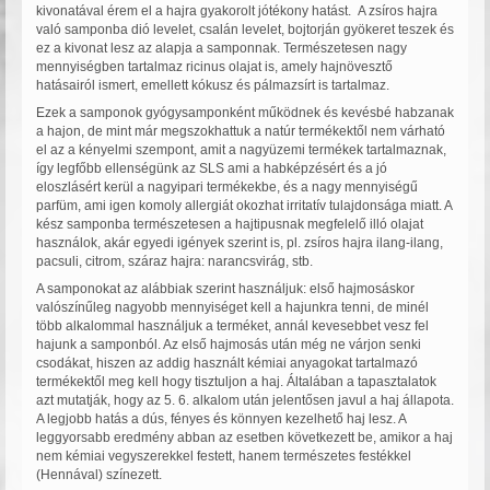
kivonatával érem el a hajra gyakorolt jótékony hatást. A zsíros hajra
való samponba dió levelet, csalán levelet, bojtorján gyökeret teszek és
ez a kivonat lesz az alapja a samponnak. Természetesen nagy
mennyiségben tartalmaz ricinus olajat is, amely hajnövesztő
hatásairól ismert, emellett kókusz és pálmazsírt is tartalmaz.
Ezek a samponok gyógysamponként működnek és kevésbé habzanak
a hajon, de mint már megszokhattuk a natúr termékektől nem várható
el az a kényelmi szempont, amit a nagyüzemi termékek tartalmaznak,
így legfőbb ellenségünk az SLS ami a habképzésért és a jó
eloszlásért kerül a nagyipari termékekbe, és a nagy mennyiségű
parfüm, ami igen komoly allergiát okozhat irritatív tulajdonsága miatt. A
kész samponba természetesen a hajtipusnak megfelelő illó olajat
használok, akár egyedi igények szerint is, pl. zsíros hajra ilang-ilang,
pacsuli, citrom, száraz hajra: narancsvirág, stb.
A samponokat az alábbiak szerint használjuk: első hajmosáskor
valószínűleg nagyobb mennyiséget kell a hajunkra tenni, de minél
több alkalommal használjuk a terméket, annál kevesebbet vesz fel
hajunk a samponból. Az első hajmosás után még ne várjon senki
csodákat, hiszen az addig használt kémiai anyagokat tartalmazó
termékektől meg kell hogy tisztuljon a haj. Általában a tapasztalatok
azt mutatják, hogy az 5. 6. alkalom után jelentősen javul a haj állapota.
A legjobb hatás a dús, fényes és könnyen kezelhető haj lesz. A
leggyorsabb eredmény abban az esetben következett be, amikor a haj
nem kémiai vegyszerekkel festett, hanem természetes festékkel
(Hennával) színezett.