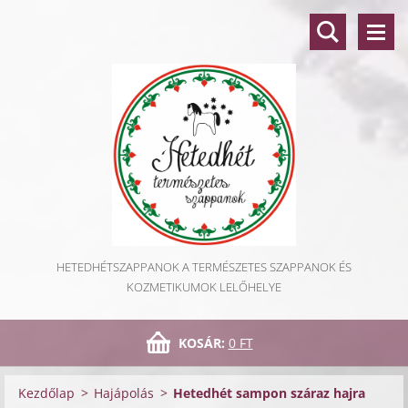
HETEDHÉTSZAPPANOK A TERMÉSZETES SZAPPANOK ÉS
KOZMETIKUMOK LELŐHELYE
KOSÁR:
0 FT
Kezdőlap
>
Hajápolás
>
Hetedhét sampon száraz hajra