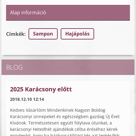
Alap információ
Sampon
Hajápolás
Címkék
:
BLOG
2025 Karácsony előtt
2018.12.10 12:14
Kedves Vásárlóim Mindenkinek Nagyon Boldog
Karácsonyi ünnepeket és egészségben gazdag Új Évet
Kívánok. Természetesen együtt folytava útunkat, a
karácsonyi Hetedhét ajándékok célba éréséhez kérek
mindenkit, hogy ha házhozszállítást kér azt legkésőbb