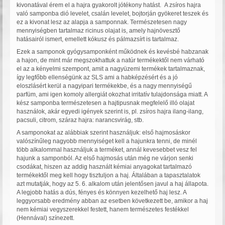
kivonatával érem el a hajra gyakorolt jótékony hatást. A zsíros hajra
való samponba dió levelet, csalán levelet, bojtorján gyökeret teszek és
ez a kivonat lesz az alapja a samponnak. Természetesen nagy
mennyiségben tartalmaz ricinus olajat is, amely hajnövesztő
hatásairól ismert, emellett kókusz és pálmazsírt is tartalmaz.
Ezek a samponok gyógysamponként működnek és kevésbé habzanak
a hajon, de mint már megszokhattuk a natúr termékektől nem várható
el az a kényelmi szempont, amit a nagyüzemi termékek tartalmaznak,
így legfőbb ellenségünk az SLS ami a habképzésért és a jó
eloszlásért kerül a nagyipari termékekbe, és a nagy mennyiségű
parfüm, ami igen komoly allergiát okozhat irritatív tulajdonsága miatt. A
kész samponba természetesen a hajtipusnak megfelelő illó olajat
használok, akár egyedi igények szerint is, pl. zsíros hajra ilang-ilang,
pacsuli, citrom, száraz hajra: narancsvirág, stb.
A samponokat az alábbiak szerint használjuk: első hajmosáskor
valószínűleg nagyobb mennyiséget kell a hajunkra tenni, de minél
több alkalommal használjuk a terméket, annál kevesebbet vesz fel
hajunk a samponból. Az első hajmosás után még ne várjon senki
csodákat, hiszen az addig használt kémiai anyagokat tartalmazó
termékektől meg kell hogy tisztuljon a haj. Általában a tapasztalatok
azt mutatják, hogy az 5. 6. alkalom után jelentősen javul a haj állapota.
A legjobb hatás a dús, fényes és könnyen kezelhető haj lesz. A
leggyorsabb eredmény abban az esetben következett be, amikor a haj
nem kémiai vegyszerekkel festett, hanem természetes festékkel
(Hennával) színezett.