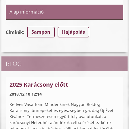
Alap információ
Sampon
Hajápolás
Címkék
:
BLOG
2025 Karácsony előtt
2018.12.10 12:14
Kedves Vásárlóim Mindenkinek Nagyon Boldog
Karácsonyi ünnepeket és egészségben gazdag Új Évet
Kívánok. Természetesen együtt folytava útunkat, a
karácsonyi Hetedhét ajándékok célba éréséhez kérek
mindenkit, hogy ha házhozszállítást kér azt legkésőbb