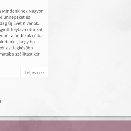
m Mindenkinek Nagyon
yi ünnepeket és
ag Új Évet Kívánok.
yütt folytava útunkat,
edhét ajándékok célba
indenkit, hogy ha
kér azt legkésőbb
matába szállítást kér
Teljes cikk
1