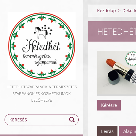
Kezdőlap
>
Dekor
HETEDHÉ
HETEDHÉTSZAPPANOK A TERMÉSZETES
SZAPPANOK ÉS KOZMETIKUMOK
LELŐHELYE
Kérésre
Leírás
Alap 