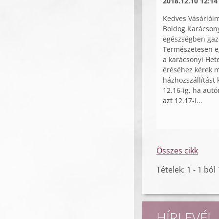
2018.12.10 12:14
Kedves Vásárlói
Boldog Karácson
egészségben gazd
Természetesen eg
a karácsonyi Het
éréséhez kérek m
házhozszállítást 
12.16-ig, ha autó
azt 12.17-i...
Összes cikk
Tételek: 1 - 1 ból 
HÍRLEVÉL