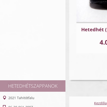
Hetedhét (
4.
HETEDHÉTSZAPPANOK
2021 Tahitótfalu
Kezdől