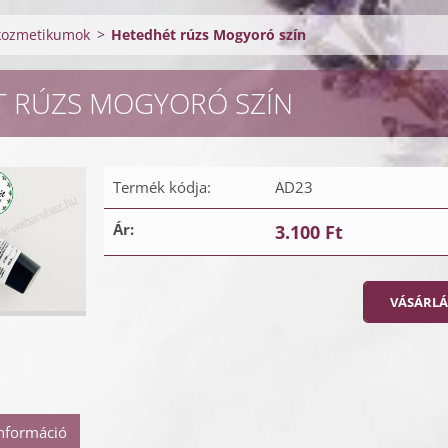
kozmetikumok
>
Hetedhét rúzs Mogyoró szín
T RÚZS MOGYORÓ SZÍN
Termék kódja:
AD23
Ár:
3.100 Ft
információ