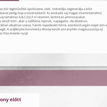
az bőr legkitűnőbb ápolószere, védi , hidratálja ,regenerálja a bőrt
ásával pedig óvja a kiszáradástól. Az avokadó vaj magas vitamintartalmú
aj tartalmaz A,B,C,D,E,F,H vitamint, lecitint,és aminosavakat,
 a sérült bőrt- akár a szélfútta, kipirult, napégette , de általános
álóan alkalmas száraz, hámló repedezett bőrre, ezenkívűl argán olajat ami a
segít, A szájfénybe borsmenta illóolaj került ami enyhén megduzzasztja az
s friss érzetet nyújt
ony előtt