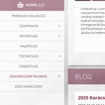
KOSÁR:
0 FT
A Kakaóvaj a szár
visszazsírozó hat
PRÉMIUM KOLLEKCIÓ
növényi eredetű v
ezáltal hidratálja
bőrregeneráló,kiv
SZAPPANOK
bőrfiatalításban 
ajkakat és kelleme
ARCÁPOLÁS
HAJÁPOLÁS
TESTÁPOLÁS
SZÁJÁPOLÁS
BLOG
DEKORKOZMETIKUMOK
2025 KARÁCSONY
2025 Karács