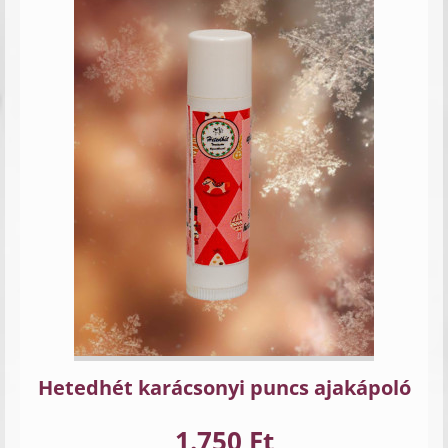
Hetedhét karácsonyi puncs ajakápoló
1.750 Ft