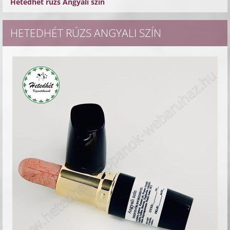
Hetedhét rúzs Angyali szín
HETEDHÉT RÚZS ANGYALI SZÍN