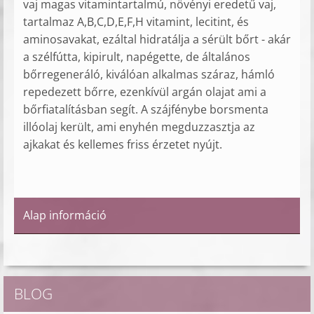
vaj magas vitamintartalmú, növényi eredetű vaj,
tartalmaz A,B,C,D,E,F,H vitamint, lecitint, és
aminosavakat, ezáltal hidratálja a sérült bőrt - akár
a szélfútta, kipirult, napégette, de általános
bőrregeneráló, kiválóan alkalmas száraz, hámló
repedezett bőrre, ezenkívül argán olajat ami a
bőrfiatalításban segít. A szájfénybe borsmenta
illóolaj került, ami enyhén megduzzasztja az
ajkakat és kellemes friss érzetet nyújt.
Alap információ
BLOG