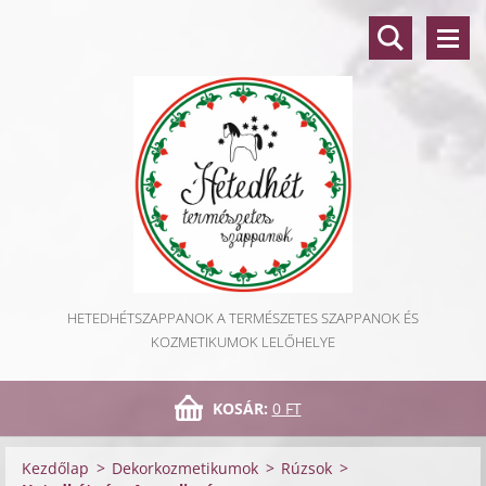
HETEDHÉTSZAPPANOK A TERMÉSZETES SZAPPANOK ÉS
KOZMETIKUMOK LELŐHELYE
KOSÁR:
0 FT
Kezdőlap
>
Dekorkozmetikumok
>
Rúzsok
>