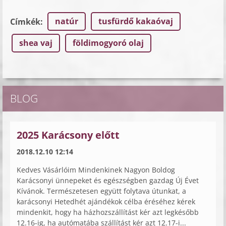
natúr
tusfürdő kakaóvaj
Címkék
:
shea vaj
földimogyoró olaj
BLOG
2025 Karácsony előtt
2018.12.10 12:14
Kedves Vásárlóim Mindenkinek Nagyon Boldog
Karácsonyi ünnepeket és egészségben gazdag Új Évet
Kívánok. Természetesen együtt folytava útunkat, a
karácsonyi Hetedhét ajándékok célba éréséhez kérek
mindenkit, hogy ha házhozszállítást kér azt legkésőbb
12.16-ig, ha autómatába szállítást kér azt 12.17-i...