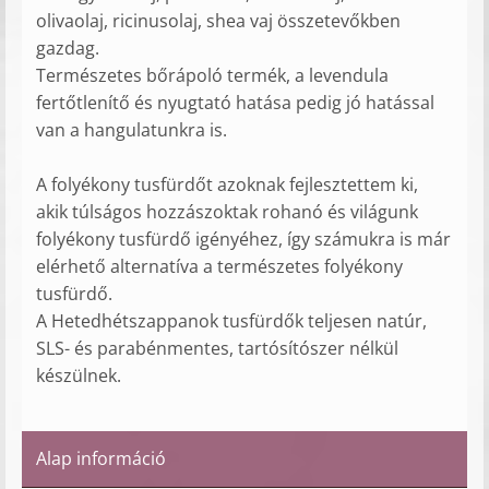
olivaolaj, ricinusolaj, shea vaj összetevőkben
gazdag.
Természetes bőrápoló termék, a levendula
fertőtlenítő és nyugtató hatása pedig jó hatással
van a hangulatunkra is.
A folyékony tusfürdőt azoknak fejlesztettem ki,
akik túlságos hozzászoktak rohanó és világunk
folyékony tusfürdő igényéhez, így számukra is már
elérhető alternatíva a természetes folyékony
tusfürdő.
A Hetedhétszappanok tusfürdők teljesen natúr,
SLS- és parabénmentes, tartósítószer nélkül
készülnek.
Alap információ