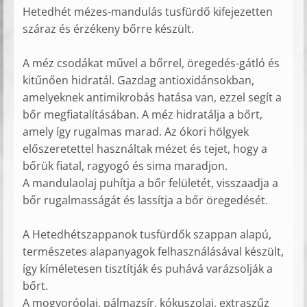
Hetedhét mézes-mandulás tusfürdő kifejezetten
száraz és érzékeny bőrre készült.
A méz csodákat művel a bőrrel, öregedés-gátló és
kitűnően hidratál. Gazdag antioxidánsokban,
amelyeknek antimikrobás hatása van, ezzel segít a
bőr megfiatalításában. A méz hidratálja a bőrt,
amely így rugalmas marad. Az ókori hölgyek
előszeretettel használtak mézet és tejet, hogy a
bőrük fiatal, ragyogó és sima maradjon.
A mandulaolaj puhítja a bőr felületét, visszaadja a
bőr rugalmasságát és lassítja a bőr öregedését.
A Hetedhétszappanok tusfürdők szappan alapú,
természetes alapanyagok felhasználásával készült,
így kíméletesen tisztítják és puhává varázsolják a
bőrt.
A mogyoróolaj, pálmazsír, kókuszolaj, extraszűz