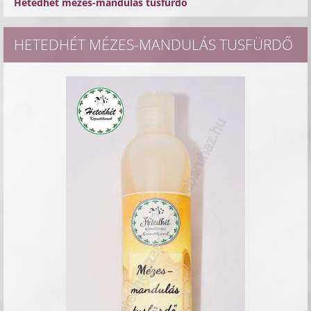
Hetedhét mézes-mandulás tusfürdő
HETEDHÉT MÉZES-MANDULÁS TUSFÜRDŐ