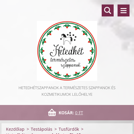
HETEDHÉTSZAPPANOK A TERMÉSZETES SZAPPANOK ÉS
KOZMETIKUMOK LELŐHELYE
KOSÁR:
0 FT
Kezdőlap
>
Testápolás
>
Tusfürdők
>