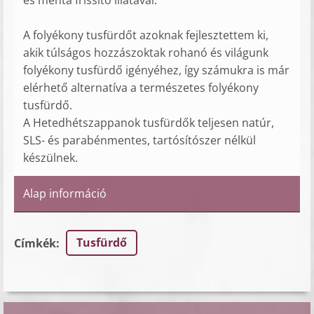
és menta frissítő illatával.
A folyékony tusfürdőt azoknak fejlesztettem ki,
akik túlságos hozzászoktak rohanó és világunk
folyékony tusfürdő igényéhez, így számukra is már
elérhető alternatíva a természetes folyékony
tusfürdő.
A Hetedhétszappanok tusfürdők teljesen natúr,
SLS- és parabénmentes, tartósítószer nélkül
készülnek.
Alap információ
Tusfürdő
Címkék
: