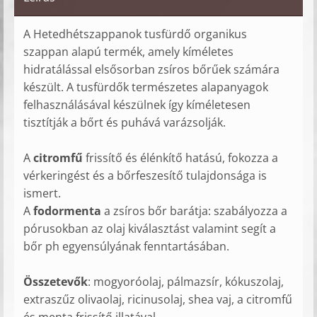
A Hetedhétszappanok tusfürdő organikus
szappan alapú termék, amely kíméletes
hidratálással elsősorban zsíros bőrűek számára
készült. A tusfürdők természetes alapanyagok
felhasználásával készülnek így kíméletesen
tisztítják a bőrt és puhává varázsolják.
A
citromfű
frissítő és élénkítő hatású, fokozza a
vérkeringést és a bőrfeszesítő tulajdonsága is
ismert.
A
fodormenta
a zsíros bőr barátja: szabályozza a
pórusokban az olaj kiválasztást valamint segít a
bőr ph egyensúlyának fenntartásában.
Összetevők
: mogyoróolaj, pálmazsír, kókuszolaj,
extraszűz olivaolaj, ricinusolaj, shea vaj, a citromfű