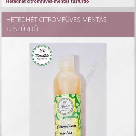
Hetedhét citromfüves-mentás tusfürdő
HETEDHÉT CITROMFÜVES-MENTÁS
TUSFÜRDŐ