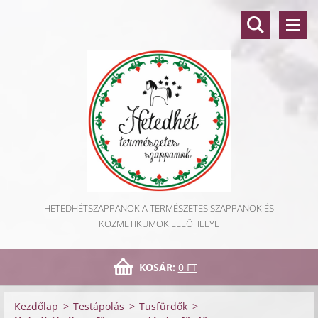
HETEDHÉTSZAPPANOK A TERMÉSZETES SZAPPANOK ÉS
KOZMETIKUMOK LELŐHELYE
KOSÁR:
0 FT
Kezdőlap
>
Testápolás
>
Tusfürdők
>