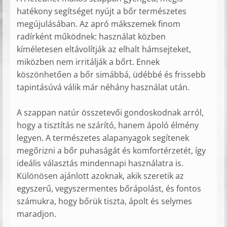
hatékony segítséget nyújt a bőr természetes
megújulásában. Az apró mákszemek finom
radírként működnek: használat közben
kíméletesen eltávolítják az elhalt hámsejteket,
miközben nem irritálják a bőrt. Ennek
köszönhetően a bőr simábbá, üdébbé és frissebb
tapintásúvá válik már néhány használat után.
A szappan natúr összetevői gondoskodnak arról,
hogy a tisztítás ne szárító, hanem ápoló élmény
legyen. A természetes alapanyagok segítenek
megőrizni a bőr puhaságát és komfortérzetét, így
ideális választás mindennapi használatra is.
Különösen ajánlott azoknak, akik szeretik az
egyszerű, vegyszermentes bőrápolást, és fontos
számukra, hogy bőrük tiszta, ápolt és selymes
maradjon.