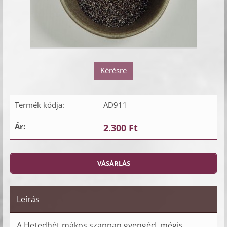
Kérésre
Termék kódja:
AD911
Ár:
2.300 Ft
Leírás
A Hetedhét mákos szappan gyengéd, mégis