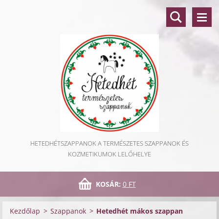
HETEDHÉTSZAPPANOK A TERMÉSZETES SZAPPANOK ÉS
KOZMETIKUMOK LELŐHELYE
KOSÁR:
0 FT
Kezdőlap
>
Szappanok
>
Hetedhét mákos szappan