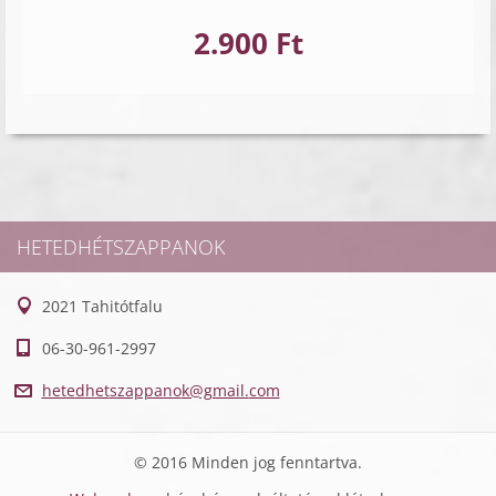
2.900 Ft
HETEDHÉTSZAPPANOK
2021 Tahitótfalu
06-30-961-2997
hetedhet
szappano
k@gmail.
com
© 2016 Minden jog fenntartva.