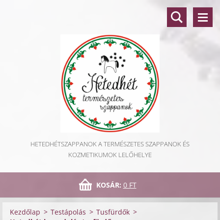
HETEDHÉTSZAPPANOK A TERMÉSZETES SZAPPANOK ÉS
KOZMETIKUMOK LELŐHELYE
KOSÁR:
0 FT
Kezdőlap
>
Testápolás
>
Tusfürdők
>