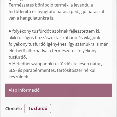
Természetes bőrápoló termék, a levendula
fertőtlenítő és nyugtató hatása pedig jó hatással
van a hangulatunkra is.
A folyékony tusfürdőt azoknak fejlesztettem ki,
akik túlságos hozzászoktak rohanó és világunk
folyékony tusfürdő igényéhez, így számukra is már
elérhető alternatíva a természetes folyékony
tusfürdő.
A Hetedhétszappanok tusfürdők teljesen natúr,
SLS- és parabénmentes, tartósítószer nélkül
készülnek.
Alap információ
Tusfürdő
Címkék
: