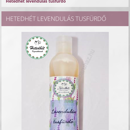
Hetedhét levendulás tusfürdő
HETEDHÉT LEVENDULÁS TUSFÜRDŐ