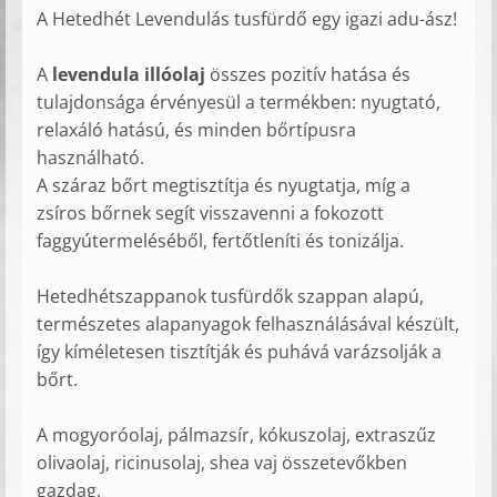
A Hetedhét Levendulás tusfürdő egy igazi adu-ász!
A
levendula illóolaj
összes pozitív hatása és
tulajdonsága érvényesül a termékben: nyugtató,
relaxáló hatású, és minden bőrtípusra
használható.
A száraz bőrt megtisztítja és nyugtatja, míg a
zsíros bőrnek segít visszavenni a fokozott
faggyútermeléséből, fertőtleníti és tonizálja.
Hetedhétszappanok tusfürdők szappan alapú,
természetes alapanyagok felhasználásával készült,
így kíméletesen tisztítják és puhává varázsolják a
bőrt.
A mogyoróolaj, pálmazsír, kókuszolaj, extraszűz
olivaolaj, ricinusolaj, shea vaj összetevőkben
gazdag.