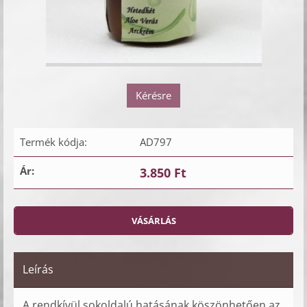
Kérésre
Termék kódja:
AD797
Ár:
3.850 Ft
Leírás
A rendkívül sokoldalú hatásának köszönhetően az