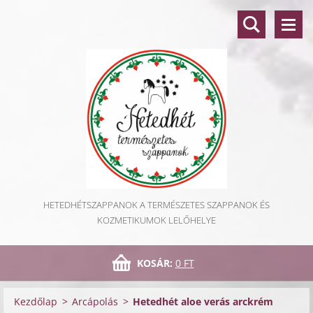
HETEDHÉTSZAPPANOK A TERMÉSZETES SZAPPANOK ÉS
KOZMETIKUMOK LELŐHELYE
KOSÁR:
0 FT
Kezdőlap
>
Arcápolás
>
Hetedhét aloe verás arckrém