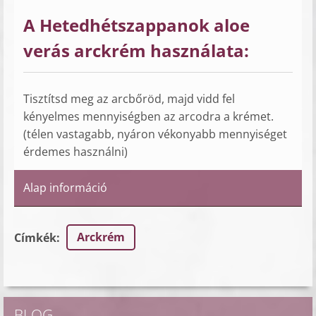
A Hetedhétszappanok aloe
verás arckrém használata:
Tisztítsd meg az arcbőröd, majd vidd fel
kényelmes mennyiségben az arcodra a krémet.
(télen vastagabb, nyáron vékonyabb mennyiséget
érdemes használni)
Alap információ
Arckrém
Címkék
:
BLOG