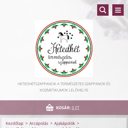
HETEDHÉTSZAPPANOK A TERMÉSZETES SZAPPANOK ÉS
KOZMETIKUMOK LELŐHELYE
KOSÁR:
0 FT
Kezdőlap
>
Arcápolás
>
Ajakápolók
>