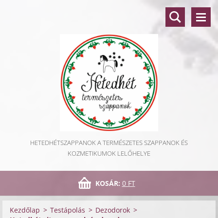
HETEDHÉTSZAPPANOK A TERMÉSZETES SZAPPANOK ÉS
KOZMETIKUMOK LELŐHELYE
KOSÁR:
0 FT
Kezdőlap
>
Testápolás
>
Dezodorok
>