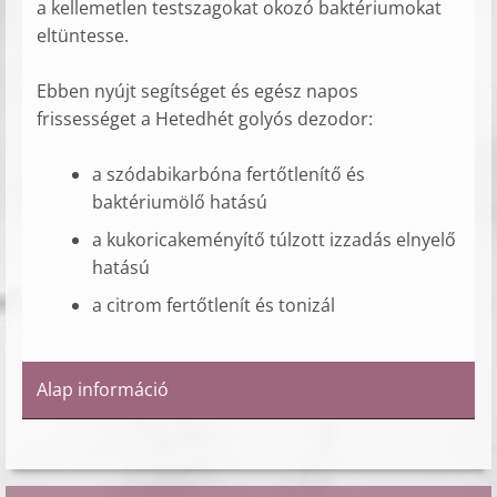
a kellemetlen testszagokat okozó baktériumokat
eltüntesse.
Ebben nyújt segítséget és egész napos
frissességet a Hetedhét golyós dezodor:
a szódabikarbóna fertőtlenítő és
baktériumölő hatású
a kukoricakeményítő túlzott izzadás elnyelő
hatású
a citrom fertőtlenít és tonizál
Alap információ