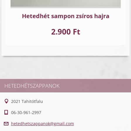
Hetedhét sampon zsíros hajra
2.900 Ft
HETEDHÉTSZAPPANOK
2021 Tahitótfalu
06-30-961-2997
hetedhet
szappano
k@gmail.
com