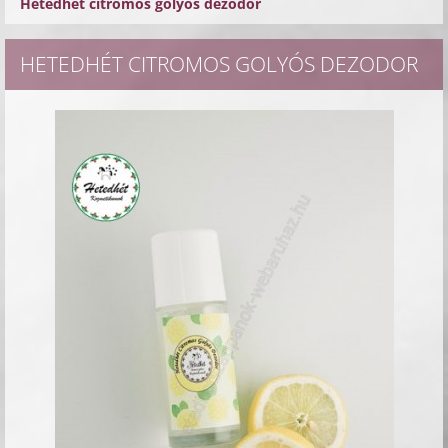
Hetedhét citromos golyós dezodor
HETEDHÉT CITROMOS GOLYÓS DEZODOR